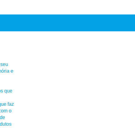
 seu
ória e
os que
que faz
 com o
 de
odutos