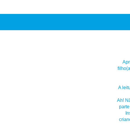
Apr
filho
A lei
Ah! Nã
parte
In
crian